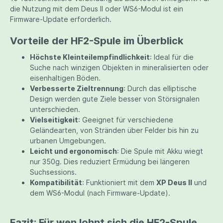
die Nutzung mit dem Deus II oder WS6-Modul ist ein
Firmware-Update erforderlich.
Vorteile der HF2-Spule im Überblick
Höchste Kleinteilempfindlichkeit
: Ideal für die
Suche nach winzigen Objekten in mineralisierten oder
eisenhaltigen Böden.
Verbesserte Zieltrennung
: Durch das elliptische
Design werden gute Ziele besser von Störsignalen
unterschieden.
Vielseitigkeit
: Geeignet für verschiedene
Geländearten, von Stränden über Felder bis hin zu
urbanen Umgebungen.
Leicht und ergonomisch
: Die Spule mit Akku wiegt
nur 350g. Dies reduziert Ermüdung bei längeren
Suchsessions.
Kompatibilität
: Funktioniert mit dem
XP Deus II
und
dem WS6-Modul (nach Firmware-Update).
Fazit: Für wen lohnt sich die HF2-Spule