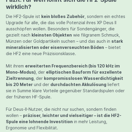
wirklich?
Die HF2-Spule ist
kein bloßes Zubehör
, sondern ein echtes
Upgrade für alle, die das volle Potenzial ihres XP Deus II
ausschöpfen wollen. Besonders für Sondengänger, die
gezielt nach
kleinsten Objekten
wie filigranem Schmuck,
Münzen oder Goldpartikeln suchen – und das auch in
stark
mineralisierten oder eisenverseuchten Böden
– bietet
die HF2 eine neue Präzisionsklasse.
Mit ihrem
erweiterten Frequenzbereich (bis 120 kHz im
Mono-Modus)
, der
elliptischen Bauform für exzellente
Zieltrennung
, der
kompromisslosen Wasserdichtigkeit
bis 20 Meter
und der
durchdachten Akkulösung
liefert
sie in Summe klare Vorteile gegenüber Standardspulen oder
der früheren HF-Spule.
Für Deus-II-Nutzer, die nicht nur suchen, sondern finden
wollen –
präziser, leichter und vielseitiger – ist die HF2-
Spule eine lohnende Investition
in mehr Leistung,
Ergonomie und Flexibilität.