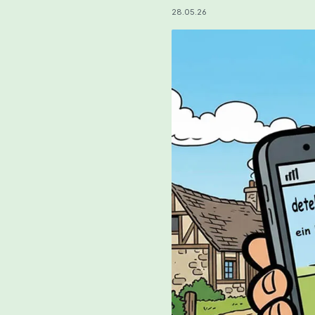
(Oktober 2023)
2023
28.05.26
Bericht Archäologie BL vom
Zeitun
03.06.2021
01.07.2
Zeitungsreportage, BZ vom
Beitrag
01.09.2018