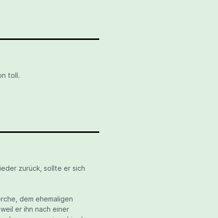
 toll.
der zurück, sollte er sich
herche, dem ehemaligen
eil er ihn nach einer