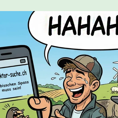
2023
gsreportage, BZ vom
Zeitungsreportage, B
021
03.06.2021
 auf wilenbeiwil.ch 2018