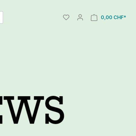
0,00 CHF*
Interview bei Radio Basilisk
d
26.05.2026
Beitrag Archäologie BL 2023
d
e Muttenz
Jahresbericht 2022 /