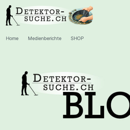
Home
Medienberichte
SHOP
Zur Kategorie Medienberichte
Zeitungsreportage, BZ vom
Artikel
10.07.2026
vom 19.
Artikel auf Primenews.ch
Jahresb
(November 2024)
Archäol
Akzent Magazin 2023-4
Beitrag