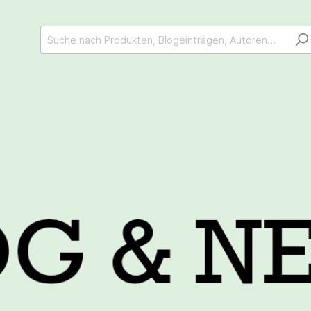
 Basler Zeitung (BAZ)
Jahresbericht 2025 /
06.2026
Archäologie Basellan
ericht 2024 /
Jahresbericht 2023 /
ogie Baselland
Archäologie Basellan
 1 Heimatkunde Muttenz
Beitrag 2 Heimatkund